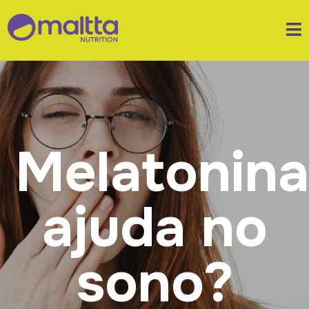
Melatonin
ajuda no
sono?