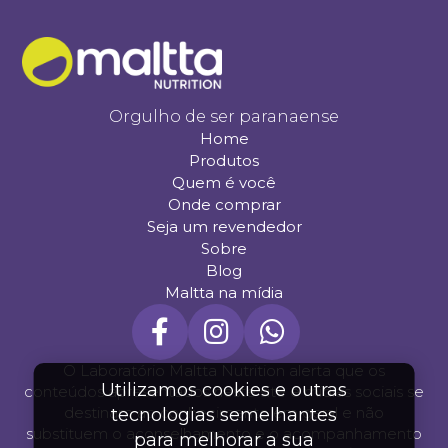
Orgulho de ser paranaense
Home
Produtos
Quem é você
Onde comprar
Seja um revendedor
Sobre
Blog
Maltta na mídia
O Laboratório Maltta Nutrition alerta que os
Utilizamos cookies e outras
conteúdos apresentados neste site e mídias sociais se
destinam ao conhecimento em geral e não
tecnologias semelhantes
substituem o aconselhamento e o acompanhamento
para melhorar a sua