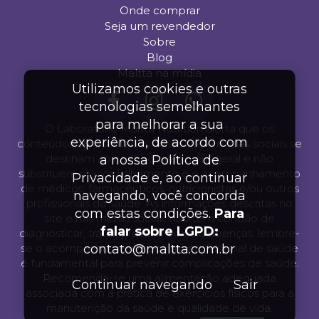
Onde comprar
Seja um revendedor
Sobre
Blog
Maltta na mídia
Utilizamos cookies e outras
tecnologias semelhantes
para melhorar a sua
O Laboratório Maltta Nutrition alerta que os
experiência, de acordo com
conteúdos apresentados neste site e mídias sociais se
destinam ao conhecimento em geral e não
a nossa Política de
substituem o aconselhamento e o acompanhamento
Privacidade e, ao continuar
de médicos, farmacêuticos, nutricionistas e/ou outros
navegando, você concorda
profissionais da saúde. As informações descritas no
com estas condições.
Para
site e nas mídias sociais não tem condão de
falar sobre LGPD:
diagnosticar, tratar, prevenir ou cura doenças. lembre-
se o acompanhamento por um profissional de saúde
contato@maltta.com.br
é fundamental para prevenir complicações de saúde.
Recomenda-se uma alimentação adequada
Continuar navegando
Sair
associada com a prática de exercícios físicos para a
manutenção da saúde e qualidade de vida.