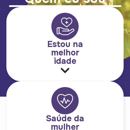
Estou na
melhor
idade
Saúde da
mulher