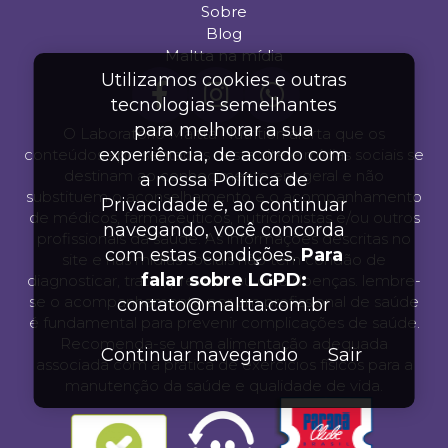
Sobre
Blog
Maltta na mídia
Utilizamos cookies e outras
tecnologias semelhantes
para melhorar a sua
O Laboratório Maltta Nutrition alerta que os
experiência, de acordo com
conteúdos apresentados neste site e mídias sociais se
destinam ao conhecimento em geral e não
a nossa Política de
substituem o aconselhamento e o acompanhamento
Privacidade e, ao continuar
de médicos, farmacêuticos, nutricionistas e/ou outros
navegando, você concorda
profissionais da saúde. As informações descritas no
com estas condições.
Para
site e nas mídias sociais não tem condão de
falar sobre LGPD:
diagnosticar, tratar, prevenir ou cura doenças. lembre-
se o acompanhamento por um profissional de saúde
contato@maltta.com.br
é fundamental para prevenir complicações de saúde.
Recomenda-se uma alimentação adequada
Continuar navegando
Sair
associada com a prática de exercícios físicos para a
manutenção da saúde e qualidade de vida.