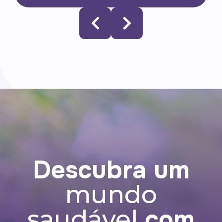
Astaxantina 60 cápsulas
o
A astaxantina é um antioxidante que
pode auxiliar na proteção dos danos
causados pelos radicais livres, na
acomodação visual e na redução da
fadiga ocular.
Descubra um
mundo
com
saudável