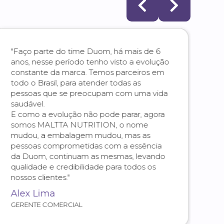
"Faço parte do time Duom, há mais de 6
"Vi
anos, nesse período tenho visto a evolução
se
constante da marca. Temos parceiros em
foi
todo o Brasil, para atender todas as
tre
pessoas que se preocupam com uma vida
co
saudável.
per
E como a evolução não pode parar, agora
ma
somos MALTTA NUTRITION, o nome
re
mudou, a embalagem mudou, mas as
est
pessoas comprometidas com a essência
Co
da Duom, continuam as mesmas, levando
to
qualidade e credibilidade para todos os
De
nossos clientes."
vo
Alex Lima
A
GERENTE COMERCIAL
CO