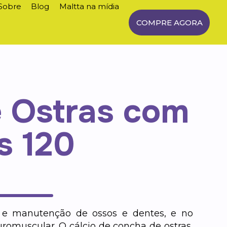
Sobre
Blog
Maltta na mídia
COMPRE AGORA
e Ostras com
s 120
o e manutenção de ossos e dentes, e no
omuscular. O cálcio de concha de ostras,