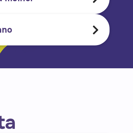
ano
ta