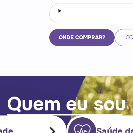
ONDE COMPRAR?
CO
Quem eu sou
ade
Saúde d