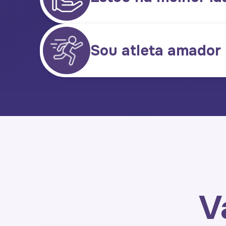
Sou atleta amador
V