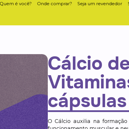
Quem é você?
Onde comprar?
Seja um revendedor
Cálcio d
Vitamina
cápsulas
O Cálcio auxilia na formaçã
funcionamento muscular e neur