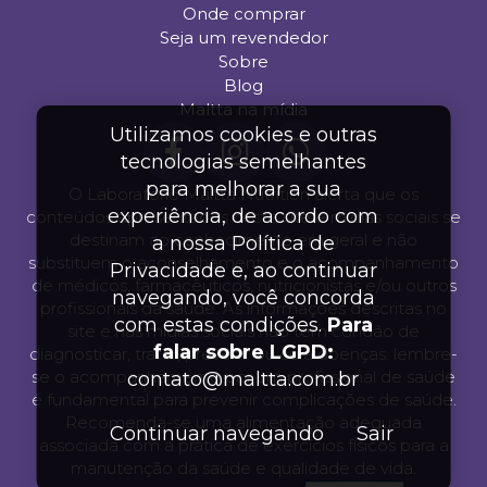
Onde comprar
Seja um revendedor
Sobre
Blog
Maltta na mídia
Utilizamos cookies e outras
tecnologias semelhantes
para melhorar a sua
O Laboratório Maltta Nutrition alerta que os
experiência, de acordo com
conteúdos apresentados neste site e mídias sociais se
destinam ao conhecimento em geral e não
a nossa Política de
substituem o aconselhamento e o acompanhamento
Privacidade e, ao continuar
de médicos, farmacêuticos, nutricionistas e/ou outros
navegando, você concorda
profissionais da saúde. As informações descritas no
com estas condições.
Para
site e nas mídias sociais não tem condão de
falar sobre LGPD:
diagnosticar, tratar, prevenir ou cura doenças. lembre-
se o acompanhamento por um profissional de saúde
contato@maltta.com.br
é fundamental para prevenir complicações de saúde.
Recomenda-se uma alimentação adequada
Continuar navegando
Sair
associada com a prática de exercícios físicos para a
manutenção da saúde e qualidade de vida.