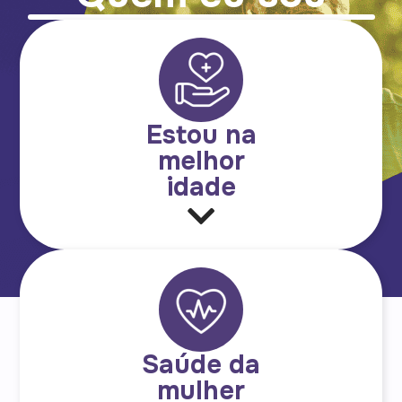
Estou na
melhor
idade
Saúde da
mulher