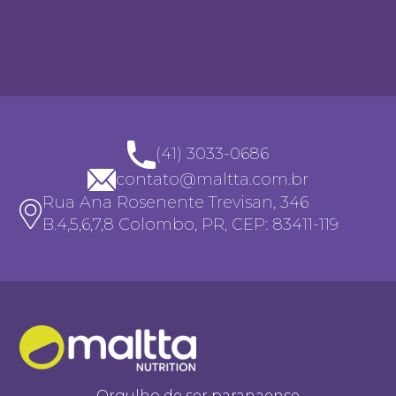
(41) 3033-0686
contato@maltta.com.br
Rua Ana Rosenente Trevisan, 346
B.4,5,6,7,8 Colombo, PR, CEP: 83411-119
Orgulho de ser paranaense