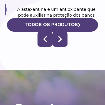
e
TODOS OS PRODUTOS
Astaxantina 60 cápsulas
o
A astaxantina é um antioxidante que
pode auxiliar na proteção dos danos
causados pelos radicais livres, na
acomodação visual e na redução da
fadiga ocular.