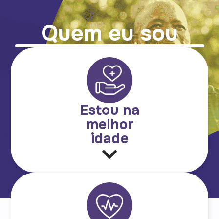
Quem eu sou
Estou na
melhor
idade