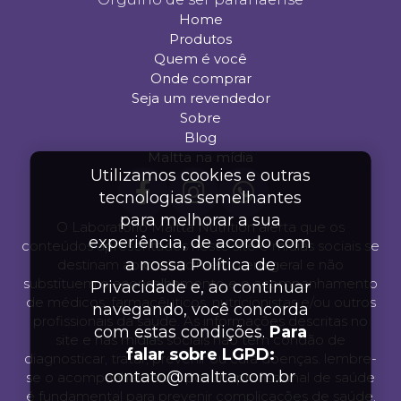
Home
Produtos
Quem é você
Onde comprar
Seja um revendedor
Sobre
Blog
Maltta na mídia
Utilizamos cookies e outras
tecnologias semelhantes
para melhorar a sua
O Laboratório Maltta Nutrition alerta que os
experiência, de acordo com
conteúdos apresentados neste site e mídias sociais se
a nossa Política de
destinam ao conhecimento em geral e não
substituem o aconselhamento e o acompanhamento
Privacidade e, ao continuar
de médicos, farmacêuticos, nutricionistas e/ou outros
navegando, você concorda
profissionais da saúde. As informações descritas no
com estas condições.
Para
site e nas mídias sociais não tem condão de
falar sobre LGPD:
diagnosticar, tratar, prevenir ou cura doenças. lembre-
contato@maltta.com.br
se o acompanhamento por um profissional de saúde
é fundamental para prevenir complicações de saúde.