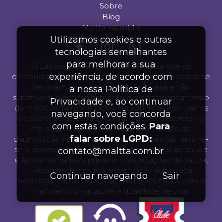
Sobre
Blog
Maltta na mídia
Utilizamos cookies e outras
tecnologias semelhantes
para melhorar a sua
O Laboratório Maltta Nutrition alerta que os
experiência, de acordo com
conteúdos apresentados neste site e mídias sociais se
destinam ao conhecimento em geral e não
a nossa Política de
substituem o aconselhamento e o acompanhamento
Privacidade e, ao continuar
de médicos, farmacêuticos, nutricionistas e/ou outros
navegando, você concorda
profissionais da saúde. As informações descritas no
com estas condições.
Para
site e nas mídias sociais não tem condão de
falar sobre LGPD:
diagnosticar, tratar, prevenir ou cura doenças. lembre-
se o acompanhamento por um profissional de saúde
contato@maltta.com.br
é fundamental para prevenir complicações de saúde.
Recomenda-se uma alimentação adequada
Continuar navegando
Sair
associada com a prática de exercícios físicos para a
manutenção da saúde e qualidade de vida.