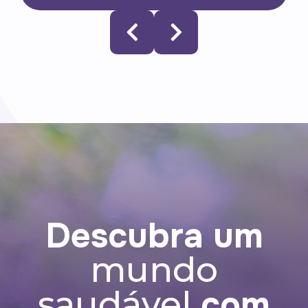
Astaxantina 60 cápsulas
o
A astaxantina é um antioxidante que
pode auxiliar na proteção dos danos
causados pelos radicais livres, na
acomodação visual e na redução da
fadiga ocular.
Descubra um
mundo
com
saudável