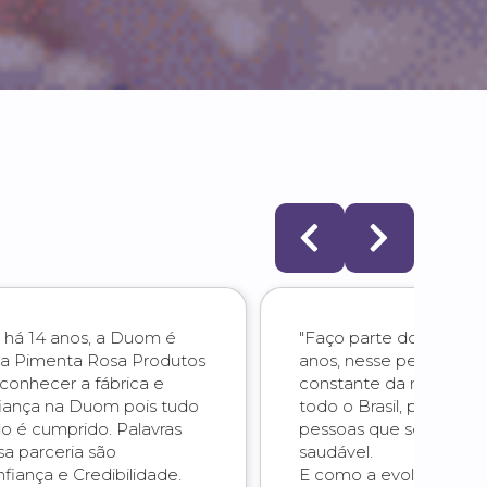
"Faço parte do time Duom, há mais de 6
"Vi
anos, nesse período tenho visto a evolução
se
constante da marca. Temos parceiros em
foi
todo o Brasil, para atender todas as
tre
pessoas que se preocupam com uma vida
co
saudável.
per
E como a evolução não pode parar, agora
ma