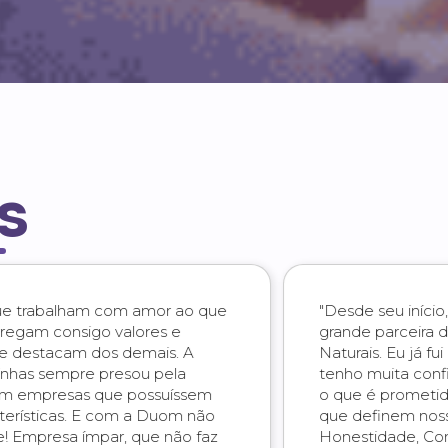
s
"Desde seu início, há 14 anos, a Duom é
grande parceira da Pimenta Rosa Produtos
Naturais. Eu já fui conhecer a fábrica e
tenho muita confiança na Duom pois tudo
o que é prometido é cumprido. Palavras
que definem nossa parceria são
Honestidade, Confiança e Credibilidade.