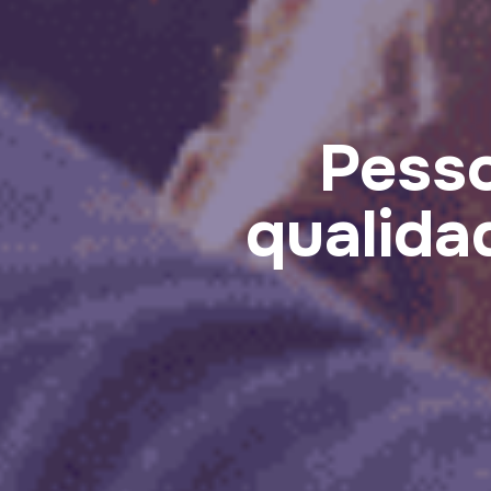
Pess
qualida