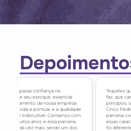
Depoimento
"Aqueles que trabalham com amor ao que
faz, que carregam consigo valores e
a.
princípios, se destacam dos demais. A
dade
Cinco Pedrinhas sempre presou pela
com
parceria com empresas que possuíssem
a
essas características. E com a Duom não
os
foi diferente! Empresa ímpar, que não faz