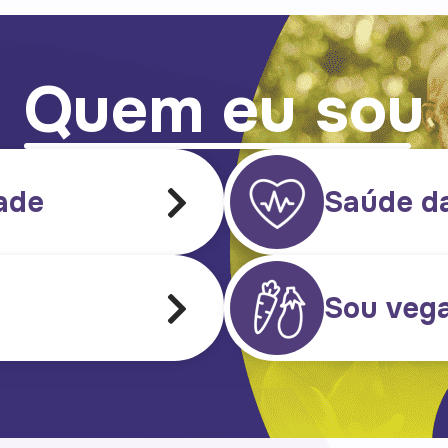
Quem eu sou
ade
Saúde d
Sou veg