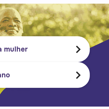
a mulher
ano