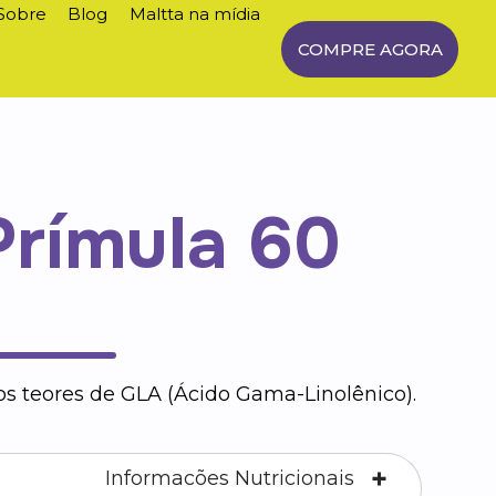
Sobre
Blog
Maltta na mídia
COMPRE AGORA
Prímula 60
s teores de GLA (Ácido Gama-Linolênico).
Informacões Nutricionais