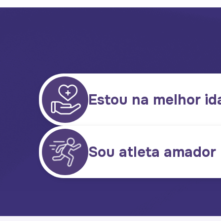
Estou na melhor id
Sou atleta amador