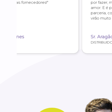
por fazer, mas com responsabilidade e
amor. E é por isso que já temos anos de
parceria, com a certeza de que
virão muito mais."
Sr. Aragão
DISTRIBUIDORA 5 PEDRINHAS