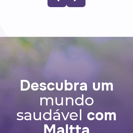
Astaxantina 60 cápsulas
o
A astaxantina é um antioxidante que
pode auxiliar na proteção dos danos
causados pelos radicais livres, na
acomodação visual e na redução da
fadiga ocular.
Descubra um
mundo
com
saudável
Maltta