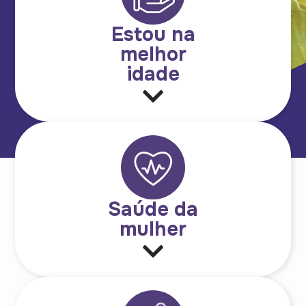
Estou na
melhor
idade
Saúde da
mulher