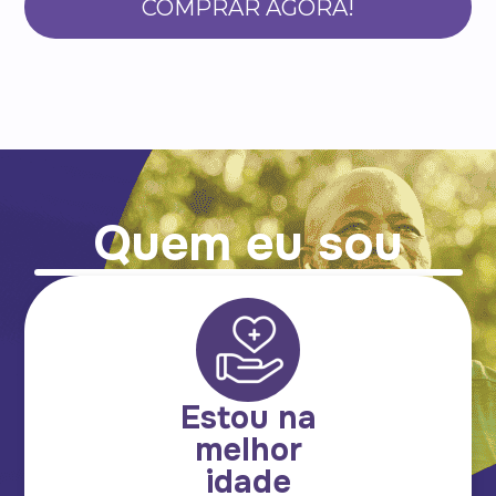
COMPRAR AGORA!
Quem eu sou
Estou na
melhor
idade