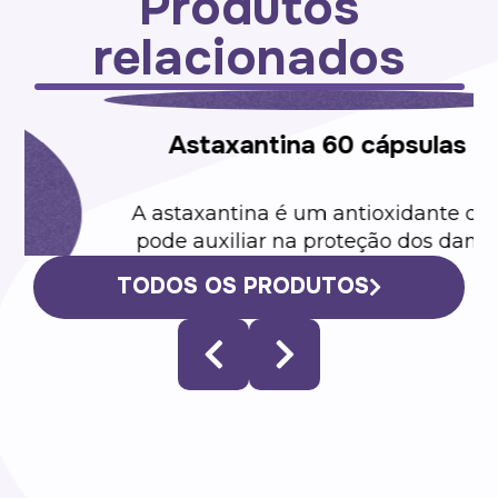
Produtos
relacionados
e
TODOS OS PRODUTOS
Astaxantina 60 cápsulas
o
A astaxantina é um antioxidante que
pode auxiliar na proteção dos danos
causados pelos radicais livres, na
acomodação visual e na redução da