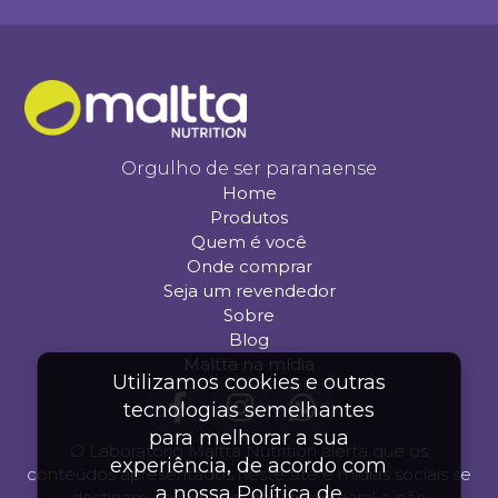
Orgulho de ser paranaense
Home
Produtos
Quem é você
Onde comprar
Seja um revendedor
Sobre
Blog
Maltta na mídia
Utilizamos cookies e outras
tecnologias semelhantes
para melhorar a sua
O Laboratório Maltta Nutrition alerta que os
experiência, de acordo com
conteúdos apresentados neste site e mídias sociais se
a nossa Política de
destinam ao conhecimento em geral e não