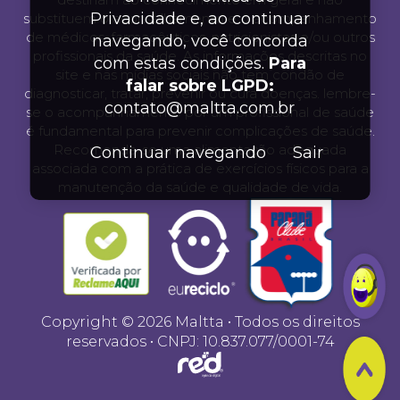
Privacidade e, ao continuar
substituem o aconselhamento e o acompanhamento
de médicos, farmacêuticos, nutricionistas e/ou outros
navegando, você concorda
profissionais da saúde. As informações descritas no
com estas condições.
Para
site e nas mídias sociais não tem condão de
falar sobre LGPD:
diagnosticar, tratar, prevenir ou cura doenças. lembre-
contato@maltta.com.br
se o acompanhamento por um profissional de saúde
é fundamental para prevenir complicações de saúde.
Recomenda-se uma alimentação adequada
Continuar navegando
Sair
associada com a prática de exercícios físicos para a
manutenção da saúde e qualidade de vida.
Copyright © 2026 Maltta • Todos os direitos
reservados • CNPJ: 10.837.077/0001-74