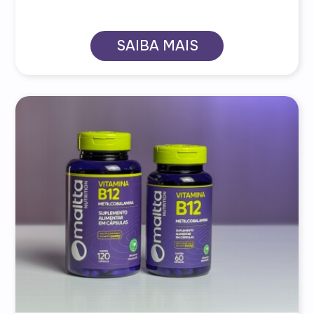
ambiciosas demais, quietas demais ou
expansivas demais. Essas classificações
simplificadas acabam ignorando algo
SAIBA MAIS
fundamental: a complexidade das
múltiplas jornadas vividas pelas
mulheres.
No Mês da Mulher, a Maltta traz a
reflexão ?Você é o que nutre?, um
convite para as mulheres olharem para
o autocuidado de forma mais realista,
consciente e respeitosa com o próprio
tempo.