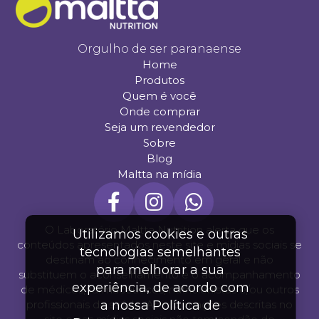
Orgulho de ser paranaense
Home
Produtos
Quem é você
Onde comprar
Seja um revendedor
Sobre
Blog
Maltta na mídia
O Laboratório Maltta Nutrition alerta que os
Utilizamos cookies e outras
conteúdos apresentados neste site e mídias sociais se
tecnologias semelhantes
destinam ao conhecimento em geral e não
para melhorar a sua
substituem o aconselhamento e o acompanhamento
experiência, de acordo com
de médicos, farmacêuticos, nutricionistas e/ou outros
a nossa Política de
profissionais da saúde. As informações descritas no