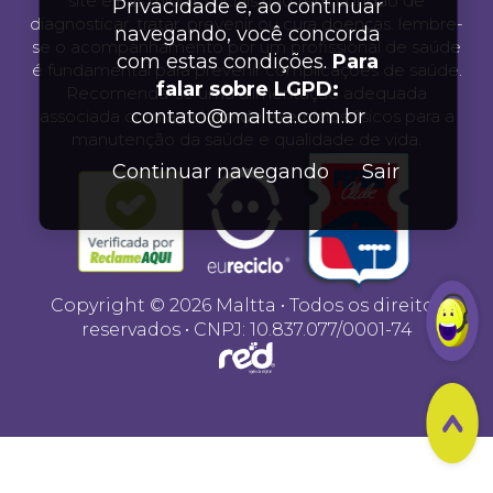
site e nas mídias sociais não tem condão de
Privacidade e, ao continuar
diagnosticar, tratar, prevenir ou cura doenças. lembre-
navegando, você concorda
se o acompanhamento por um profissional de saúde
com estas condições.
Para
é fundamental para prevenir complicações de saúde.
falar sobre LGPD:
Recomenda-se uma alimentação adequada
contato@maltta.com.br
associada com a prática de exercícios físicos para a
manutenção da saúde e qualidade de vida.
Continuar navegando
Sair
Copyright © 2026 Maltta • Todos os direitos
reservados • CNPJ: 10.837.077/0001-74