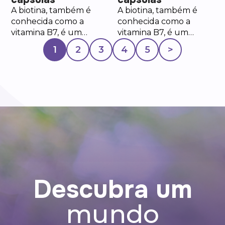
A biotina, também é
A biotina, também é
conhecida como a
conhecida como a
vitamina B7, é um
vitamina B7, é um
nutriente que auxilia
nutriente que auxilia
1
2
3
4
5
>
na manutenção do
na manutenção do
cabelo e da pele, no
cabelo e da pele, no
metabolismo
metabolismo
energético e de
energético e de
proteínas e na
proteínas e na
manutenção das
manutenção das
mucosas.
mucosas.
Descubra um
mundo