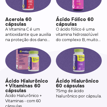
Acerola 60
Ácido Fólico 60
cápsulas
cápsulas
A Vitamina C é um
O ácido fólico é uma
antioxidante que auxilia
vitamina hidrossolúvel
na proteção dos danos
do complexo B, muito
causados pelos radicais
conhecida como B9.
livres, no
funcionamento do
sistema imune, na
formação de colágeno
e no metabolismo
energético.
Ácido Hialurônico
Ácido Hialurônico
+ Vitaminas 60
60 cápsulas
cápsulas
75mg de ácido
Ácido Hialurônico +
hialurônico por cápsula.
Vitaminas - com 60
cápsulas .