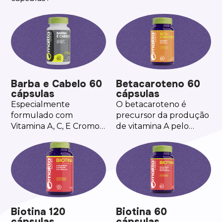
Barba e Cabelo 60
Betacaroteno 60
cápsulas
cápsulas
Especialmente
O betacaroteno é
formulado com
precursor da produção
Vitamina A, C, E Cromo,
de vitamina A pelo
Ferro, Selênio,
organismo.
Magnésio, Biotina e o
Zinco que contribui
para a manutenção do
cabelo.
Biotina 120
Biotina 60
cápsulas
cápsulas