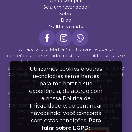
Onde comprar
Seja um revendedor
Sobre
Blog
Maltta na mídia
O Laboratório Maltta Nutrition alerta que os
conteúdos apresentados neste site e mídias sociais se
destinam ao conhecimento em geral e não
substituem o aconselhamento e o acompanhamento
Utilizamos cookies e outras
de médicos, farmacêuticos, nutricionistas e/ou outros
tecnologias semelhantes
profissionais da saúde. As informações descritas no
para melhorar a sua
site e nas mídias sociais não tem condão de
experiência, de acordo com
diagnosticar, tratar, prevenir ou cura doenças. lembre-
a nossa Política de
se o acompanhamento por um profissional de saúde
é fundamental para prevenir complicações de saúde.
Privacidade e, ao continuar
Recomenda-se uma alimentação adequada
navegando, você concorda
associada com a prática de exercícios físicos para a
com estas condições.
Para
manutenção da saúde e qualidade de vida.
falar sobre LGPD: