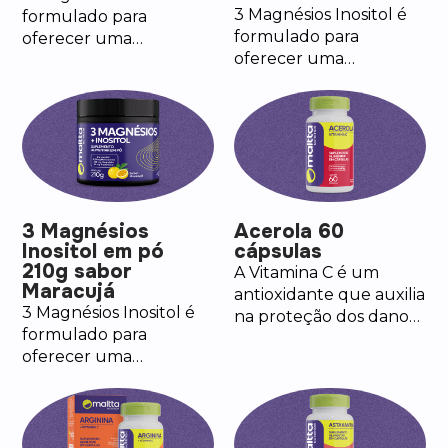
3 Magnésios Inositol é
formulado para
formulado para
oferecer uma
oferecer uma
combinação sinérgica
combinação sinérgica
de três diferentes
de três diferentes
formas de magnésios.
formas de magnésios.
3 Magnésios
Acerola 60
Inositol em pó
cápsulas
210g sabor
A Vitamina C é um
Maracujá
antioxidante que auxilia
3 Magnésios Inositol é
na proteção dos danos
formulado para
causados pelos radicais
oferecer uma
livres, no
combinação sinérgica
funcionamento do
de três diferentes
sistema imune, na
formas de magnésios.
formação de colágeno