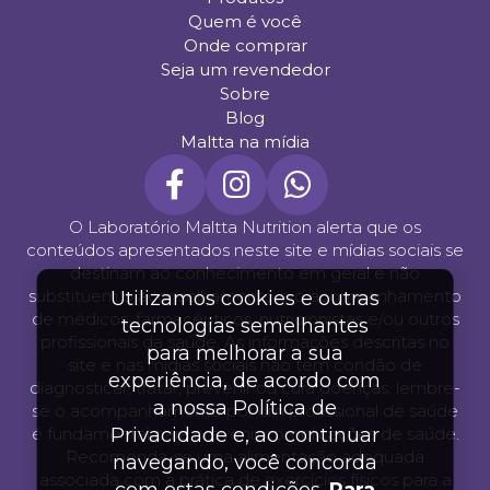
Quem é você
Onde comprar
Seja um revendedor
Sobre
Blog
Maltta na mídia
O Laboratório Maltta Nutrition alerta que os
conteúdos apresentados neste site e mídias sociais se
destinam ao conhecimento em geral e não
substituem o aconselhamento e o acompanhamento
Utilizamos cookies e outras
de médicos, farmacêuticos, nutricionistas e/ou outros
tecnologias semelhantes
profissionais da saúde. As informações descritas no
para melhorar a sua
site e nas mídias sociais não tem condão de
experiência, de acordo com
diagnosticar, tratar, prevenir ou cura doenças. lembre-
a nossa Política de
se o acompanhamento por um profissional de saúde
Privacidade e, ao continuar
é fundamental para prevenir complicações de saúde.
Recomenda-se uma alimentação adequada
navegando, você concorda
associada com a prática de exercícios físicos para a
com estas condições.
Para