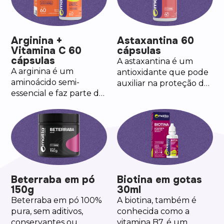
e no metabolismo
energético.
Arginina +
Astaxantina 60
Vitamina C 60
cápsulas
cápsulas
A astaxantina é um
A arginina é um
antioxidante que pode
aminoácido semi-
auxiliar na proteção dos
essencial e faz parte de
danos causados pelos
diversos processos
radicais livres, na
orgânicos.
acomodação visual e na
redução da fadiga
ocular.
Beterraba em pó
Biotina em gotas
150g
30ml
Beterraba em pó 100%
A biotina, também é
pura, sem aditivos,
conhecida como a
conservantes ou
vitamina B7, é um