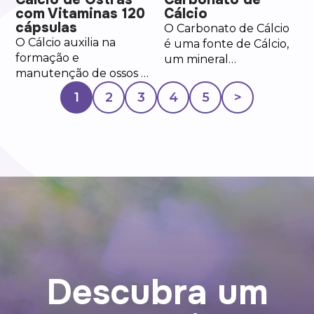
com Vitaminas 120
Cálcio
cápsulas
O Carbonato de Cálcio
O Cálcio auxilia na
é uma fonte de Cálcio,
formação e
um mineral
manutenção de ossos e
fundamental para a
dentes, e no
estrutura e o
1
2
3
4
5
>
funcionamento
funcionamento do
muscular e
corpo humano. O cálcio
neuromuscular.
auxilia na formação e
manutenção de ossos e
dentes, no
funcionamento
muscular, no
metabolismo
energético, no processo
de divisão celular e na
coagulação do sangue.
Cada porção fornece,
Descubra um
970mg de carbonato
de cálcio, totalizando